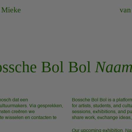
Mieke
van
ssche Bol Bol
Naam
nbosch dat een
Bossche Bol Bol is a platfo
cultuurmakers. Via gesprekken,
for artists, students, and cul
omsten creëren we
sessions, exhibitions, and pu
te wisselen en contacten te
share work, exchange ideas,
Our upcoming exhibition, Na