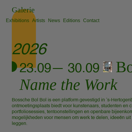
Skip
Galerie
to
content
Exhibitions
Artists
News
Editions
Contact
2026
Bo
23.09— 30.09
Name the Work
Bossche Bol Bol is een platform gevestigd in ’s-Hertoge
ontmoetingsplaats biedt voor kunstenaars, studenten en 
portfoliosessies, tentoonstellingen en openbare bijeenk
mogelijkheden voor mensen om werk te delen, ideeën uit 
leggen.