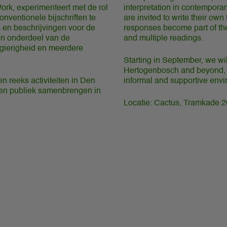
k, experimenteert met de rol
interpretation in contemporary
onventionele bijschriften te
are invited to write their own
 en beschrijvingen voor de
responses become part of the 
en onderdeel van de
and multiple readings.
sgierigheid en meerdere
Starting in September, we will
Hertogenbosch and beyond, br
 reeks activiteiten in Den
informal and supportive envi
 en publiek samenbrengen in
Locatie: Cactus, Tramkade 2