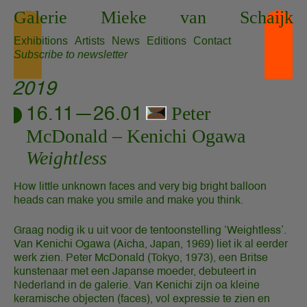
Skip
Galerie
Mieke
van
Schaijk
to
content
Exhibitions
Artists
News
Editions
Contact
Subscribe to newsletter
2019
Peter
16.11—26.01
McDonald
Kenichi Ogawa
Weightless
How little unknown faces and very big bright balloon
heads can make you smile and make you think.
Graag nodig ik u uit voor de tentoonstelling ‘Weightless’.
Van Kenichi Ogawa (Aicha, Japan, 1969) liet ik al eerder
werk zien. Peter McDonald (Tokyo, 1973), een Britse
kunstenaar met een Japanse moeder, debuteert in
Nederland in de galerie. Van Kenichi zijn oa kleine
keramische objecten (faces), vol expressie te zien en