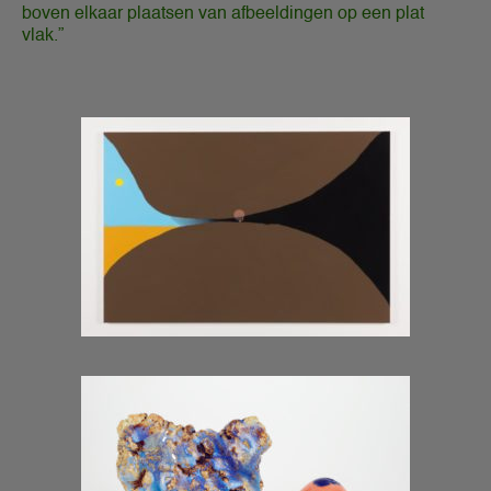
boven elkaar plaatsen van afbeeldingen op een plat
vlak.”