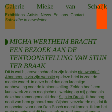
Skip
Galerie
Mieke
van
Schaijk
to
content
Exhibitions
Artists
News
Editions
Contact
Subscribe to newsletter
MICHA WERTHEIM BRACHT
EEN BEZOEK AAN DE
TENTOONSTELLING VAN STIJN
TER BRAAK
Dit is wat hij erover schreef in zijn laatste
nieuwsbrief.
Abonneer je via zijn website
op deze brief is zeer de
moeite waard. In deze brief dus een krachtige
aanbeveling voor de tentoonstelling.
Zelden heeft een
kunstwerk zo een magische uitwerking op mij gehad als
deze badkamer gemaakt door
Stijn ter Braak
. Ik had nog
nooit van hem gehoord maarGijsbert verzekerde mij dat ik
er speciaal voor naar Den Bosch moest komen. Ik kan het